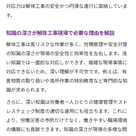
対応力は解体工事の安全かつ円滑な進行に直結していま
社労士の知識を実務に活かすための効率的
す。
学習法
解体工事対応力を働きながら高める社労士
知識の深さが解体工事現場で必要な理由を解説
勉強術
解体工事は高リスクな作業が多く、労務管理や安全対策
社労士知識を深めるための働き方と学習時
の知識の深さが現場の安全性と効率性を左右します。浅
間設計
い知識では一面的な対応しかできず、複雑な現場事情に
効率的なインプットで社労士知識と現場力
対応できないため、深い理解が不可欠です。例えば、有
を両立
害物質の取り扱いや高所作業の特別教育など専門的な知
学びの順序で変わる実務対応力の差
識が求められます。
社労士知識の順序立てが解体工事実務に直
さらに、深い知識は労働者一人ひとりの健康管理やスト
結する理由
レスチェック制度の適切な運用にも役立ちます。これに
学びの順序が解体工事現場の対応力に与え
より、労働災害の予防だけでなく、働きやすい職場環境
る影響
の構築にも貢献できます。知識の深さが現場の多様な問