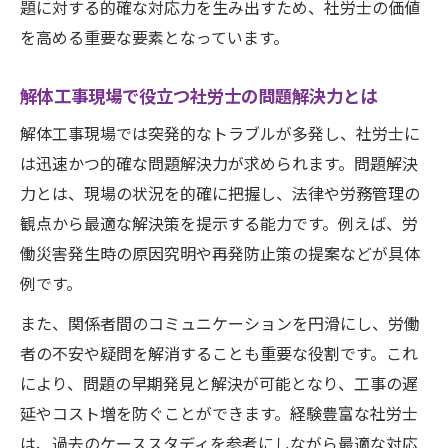
効率的な順序で社労士知識を解体工事に活
題に対する的確な対応力を生み出すため、社労士の価値
用する方法
を高める重要な要素となっています。
実務対応力を伸ばす社労士の学習順序の工
解体工事現場で役立つ社労士の問題解決力とは
夫点
解体工事に強い社労士を目指す学びの進め
解体工事現場では突発的なトラブルが多発し、社労士に
方
は迅速かつ的確な問題解決力が求められます。問題解決
力とは、現場の状況を的確に把握し、法律や労務管理の
インプット方法次第で仕事力が伸びる
観点から最適な解決策を提示する能力です。例えば、労
社労士インプット方法が解体工事現場力を
働災害発生時の原因究明や再発防止策の提案などが具体
左右する
例です。
効果的なインプットで社労士知識と実践力
を強化
また、関係者間のコミュニケーションを円滑にし、労働
者の不安や疑問を解消することも重要な役割です。これ
解体工事の現場で差がつく社労士の勉強法
により、問題の早期発見と解決が可能となり、工事の遅
とは
延やコスト増を防ぐことができます。経験豊富な社労士
インプット方法が社労士の実務対応力に直
は、過去のケーススタディを参考にしながら最適な対応