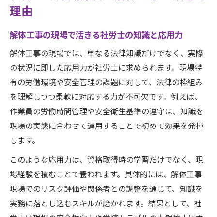
理由
とは
社労士の知識深度が解体工事の安全管理に
解体工事の現場で活きる社労士の知識と応用力
直結
解体工事の現場では、単なる法律知識だけでなく、実際
現場対応力を磨く社労士の学習法とは
の状況に即した応用力が社労士に求められます。現場特
解体工事対応力を高める社労士学習法のポ
有の労働環境や安全管理の課題に対して、法律の枠組み
イント
を理解しつつ柔軟に対応する力が不可欠です。例えば、
社労士の現場力を養う学び方と知識の活用
作業員の労働時間管理や安全衛生基準の遵守は、知識を
方法
現場の実態に合わせて運用することで初めて効果を発揮
解体工事で役立つ社労士勉強法と現場実践
します。
のコツ
このような応用力は、資格取得時の学習だけでなく、現
知識の深さを実務に繋げる効果的な学習ス
場経験を積むことで養われます。具体的には、解体工事
テップ
現場でのリスク評価や関係者との調整を通じて、知識を
現場対応力向上のための社労士インプット
実務に落とし込むスキルが磨かれます。結果として、社
方法