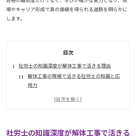
場やキャリア形成で真の価値を得られる道筋を明らかに
します。
目次
社労士の知識深度が解体工事で活きる理由
解体工事の現場で活きる社労士の知識と応
用力
社労士が解体工事で発揮する法律対応力の
実際
知識の深さが解体工事現場で必要な理由を
解説
社労士の知識深度が解体工事で活きる
解体工事現場で役立つ社労士の問題解決力