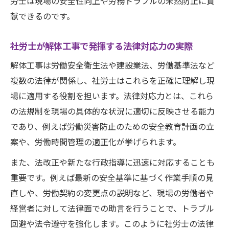
労士は現場の安全性向上や労務トラブルの未然防止に貢
安全管理を意識した実践力の身につけ方
献できるのです。
解体工事で求められる安全管理と社労士知
社労士が解体工事で発揮する法律対応力の実際
識の応用
社労士が現場で生かす安全意識と実践力の
解体工事は労働安全衛生法や建設業法、労働基準法など
重要性
複数の法律が関係し、社労士はこれらを正確に理解し現
場に適用する役割を担います。法律対応力とは、これら
安全管理力を高める社労士の知識インプッ
の法規制を現場の具体的な状況に適切に反映させる能力
ト方法
であり、例えば労働災害防止のための安全教育計画の立
解体工事現場の安全対策に活きる社労士の
案や、労働時間管理の適正化が挙げられます。
知識深度
また、法改正や新たな行政指導に迅速に対応することも
実務で使える安全管理スキルを社労士が身
重要です。例えば最新の安全基準に基づく作業手順の見
につける方法
直しや、労働契約の変更点の説明など、現場の労働者や
働きながら社労士知識を深める効率術
経営者に対して法律面での助言を行うことで、トラブル
働きながら解体工事現場で役立つ社労士知
回避や法令遵守を強化します。このように社労士の法律
識を養う