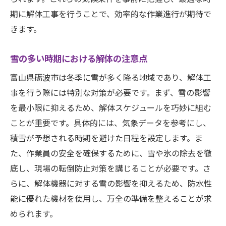
期に解体工事を行うことで、効率的な作業進行が期待で
相続に伴う解体で重要な業者選びのポイント富
きます。
山県砺波市編
信頼できる業者を見分ける方法
雪の多い時期における解体の注意点
富山県砺波市での業者選びの注意点
富山県砺波市は冬季に雪が多く降る地域であり、解体工
解体業者の実績と評判のチェック
事を行う際には特別な対策が必要です。まず、雪の影響
地元業者を選ぶメリットとデメリット
を最小限に抑えるため、解体スケジュールを巧妙に組む
見積もりを依頼する際のポイント
ことが重要です。具体的には、気象データを参考にし、
契約前に確認すべき重要事項
積雪が予想される時期を避けた日程を設定します。ま
FAQ相続時の解体手続きでよくある質問とその解
た、作業員の安全を確保するために、雪や氷の除去を徹
決策
底し、現場の転倒防止対策を講じることが必要です。さ
らに、解体機器に対する雪の影響を抑えるため、防水性
相続時の解体に関する基本的な疑問
能に優れた機材を使用し、万全の準備を整えることが求
よくあるトラブルとその回避方法
められます。
法的手続きに関するFAQ