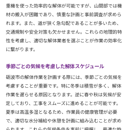
砺波市で利用できる補助金や助成金の活用
重機を使った効率的な解体が可能ですが、山間部では機
材の搬入が困難であり、慎重な計画と事前調査が求めら
法的手続きを効率的に進めるためのポイン
れます。また、道が狭く急勾配であることが多いため、
ト
交通規制や安全対策も欠かせません。これらの地理的特
解体前に知っておきたい税金対策
性を考慮し、適切な解体業者を選ぶことが作業の効率化
相続解体に伴う書類準備のコツ
に繋がります。
富山県砺波市特有の解体戦略スムーズな相続を
実現する方法
季節ごとの気候を考慮した解体スケジュール
地域特有の解体戦略を立てるには
砺波市の解体作業を計画する際には、季節ごとの気候を
解体プロセスをスムーズにするためのステ
考慮することが重要です。特に冬季は積雪が多く、解体
ップ
作業を遅らせる原因となります。逆に春や秋は気候が安
地元業者との連携で実現する円滑な解体
定しており、工事をスムーズに進めることが可能です。
砺波市における解体の成功事例
夏季は高温多湿となるため、作業員の健康管理が必要
地域コミュニティとの連携が鍵
で、適切な水分補給や休憩を計画に組み込むことが求め
られます。これらの気候条件を事前に把握し、最適な時
解体後の土地利用を考慮した計画