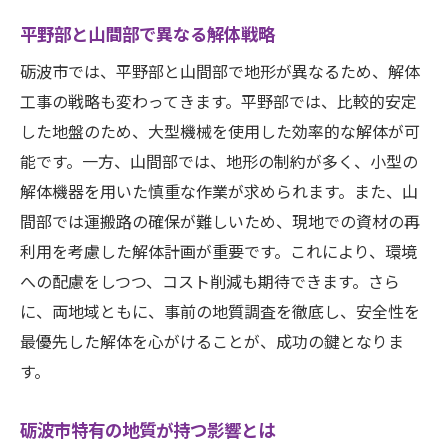
コストに関するよくある質問と解答
平野部と山間部で異なる解体戦略
手続きのタイミングに関するアドバイス
砺波市では、平野部と山間部で地形が異なるため、解体
専門家に相談すべきポイントとは
工事の戦略も変わってきます。平野部では、比較的安定
地域特有の地形を考慮した解体スムーズな進行
した地盤のため、大型機械を使用した効率的な解体が可
のための戦略
能です。一方、山間部では、地形の制約が多く、小型の
地形に応じた解体計画の立案
解体機器を用いた慎重な作業が求められます。また、山
砺波市特有の地形を活かした解体技術
間部では運搬路の確保が難しいため、現地での資材の再
利用を考慮した解体計画が重要です。これにより、環境
異なる地形での効率的な機材利用法
への配慮をしつつ、コスト削減も期待できます。さら
地域特性を考慮したスケジュール調整
に、両地域ともに、事前の地質調査を徹底し、安全性を
安全第一の解体プロセスの確立
最優先した解体を心がけることが、成功の鍵となりま
環境に配慮した解体手順
す。
相続時の解体で失敗しないための注意点富山県
砺波市での事例
砺波市特有の地質が持つ影響とは