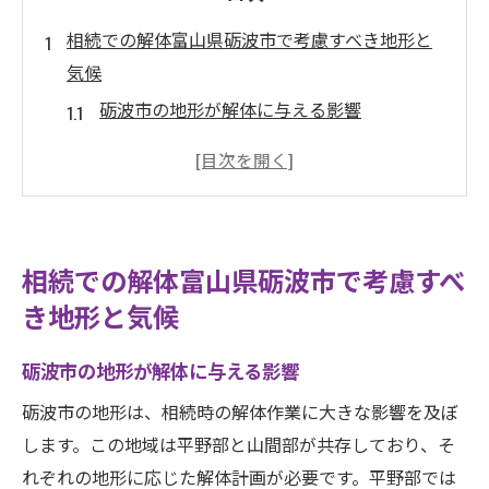
相続での解体富山県砺波市で考慮すべき地形と
気候
砺波市の地形が解体に与える影響
季節ごとの気候を考慮した解体スケジュー
ル
雪の多い時期における解体の注意点
平野部と山間部で異なる解体戦略
相続での解体富山県砺波市で考慮すべ
砺波市特有の地質が持つ影響とは
き地形と気候
地形に応じた安全な解体方法
砺波市での相続解体法的手続きとコスト管理の
砺波市の地形が解体に与える影響
秘訣
砺波市の地形は、相続時の解体作業に大きな影響を及ぼ
相続時の解体に必要な法的手続きとは
します。この地域は平野部と山間部が共存しており、そ
解体コストを最小限に抑える方法
れぞれの地形に応じた解体計画が必要です。平野部では