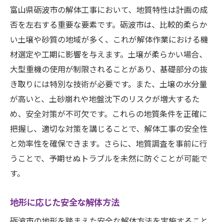
過去の事例に学ぶ失敗しない解体
富山県砺波市の解体工事において、地質特性は計画の成
相続時の解体で避けるべき落とし穴
否を左右する重要な要素です。砺波市は、比較的柔らか
事例から学ぶ解体の成功ポイント
い土壌や砂質の地域が多く、これが解体作業における機
砺波市での解体における法的トラブル
材選定や工期に影響を与えます。土壌が柔らかい場合、
大型重機の使用が制限されることがあり、基礎部分の抜
よくあるミスとその防止策
き取りには特別な技術が必要です。また、土壌の水分量
スムーズな解体を実現するための準備
が高いと、土砂崩れや地盤沈下のリスクが増大するた
効率的に相続解体を進めるためのステップ富山
め、安全対策が不可欠です。これらの地質条件を正確に
県砺波市から学ぶ
把握し、適切な対策を講じることで、解体工事の安全性
初期段階での計画立案の重要性
と効率性を確保できます。さらに、地質調査を事前に行
各ステップでの具体的なアクション
うことで、予期せぬトラブルを未然に防ぐことが可能で
効率的な解体プロセスのフロー
す。
リスク管理のためのプロアクティブな対応
地形に応じた安全な解体方法
予算管理を徹底するための方法
スムーズなコミュニケーションで解体作業
砺波市の地形を踏まえた安全な解体方法を実施すること