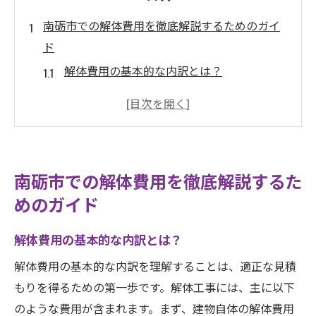
南砺市での解体費用を徹底解説するためのガイ
ド
解体費用の基本的な内訳とは？
南砺市における解体工事の現状と傾向
解体費用を左右する主要な要因
解体工事の流れと必要な手続き
株式会社ユーネクトが提供する解体サービ
南砺市での解体費用を徹底解説するた
スの特徴
めのガイド
南砺市での解体費用に関するよくある質問
解体工事の費用を抑えるための南砺市特有の方
解体費用の基本的な内訳とは？
法とは
解体費用の基本的な内訳を理解することは、適正な見積
地元業者の選定とそのメリット
もりを得るための第一歩です。解体工事には、主に以下
建物の構造別に見る費用削減のポイント
のような費用が含まれます。まず、建物自体の解体費用