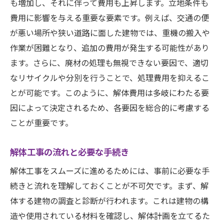
も増加し、それに伴って費用も上昇します。立地条件も
季節による解体費用の変動とその対策
費用に影響を与える重要な要素です。例えば、交通の便
自治体の規制や条例に関する最新情報
が悪い場所や狭い道路に面した建物では、重機の搬入や
解体前の準備とその重要性
作業が困難となり、追加の費用が発生する可能性があり
解体後の土地利用計画の立て方
ます。さらに、廃材の処理も無視できない要因で、適切
南砺市の建物解体費用を賢く見積もるための指
なリサイクルや分別を行うことで、処理費用を抑えるこ
針
とが可能です。このように、解体費用は多岐にわたる要
因によって決定されるため、各要因を総合的に考慮する
解体業者選びのチェックポイント
ことが重要です。
見積もりを依頼する際の注意点
見積もり結果の比較と評価方法
解体工事の流れと必要な手続き
追加費用を防ぐための契約書の確認ポイン
解体工事をスムーズに進めるためには、事前に必要な手
ト
続きと流れを理解しておくことが不可欠です。まず、解
費用の透明性を保つためのコミュニケーシ
体する建物の調査と診断が行われます。これは建物の構
ョン方法
造や使用されている材料を確認し、解体計画を立てるた
解体費用の適正価格を見極めるためのテク