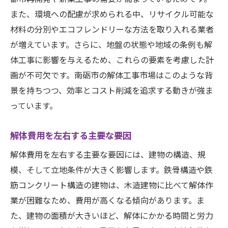
また、環境への配慮が求められる中、リサイクル可能な
具体的な見積もり例とその内訳
材料の分別やエコフレンドリーな方法を取り入れる業者
南砺市で解体費用を削減するための効果的な手
が増えています。さらに、地盤の状態や地域の条例も解
法
体工事に影響を与えるため、これらの要素を考慮した計
解体工事のタイミング選びが重要な理由
画が不可欠です。南砺市の解体工事市場はこのような背
無駄を省いた効率的な作業計画の立て方
景を持ちつつ、効率とコスト削減を追求する動きが強ま
建築資材の売却や再利用による収益化
っています。
事前の契約書チェックとそのポイント
解体費用を左右する主要な要因
ご近所トラブルを避けるための対策
専門家への相談とそのメリット
解体費用を左右する主要な要因には、建物の構造、規
解体費用を減らすために知っておきたい南砺市
模、そして立地条件が大きく影響します。鉄骨構造や鉄
のポイント
筋コンクリート構造の建物は、木造建物に比べて解体作
業が困難なため、費用が高くなる傾向があります。ま
地元の解体業者とのネットワーク活用法
た、建物の面積が大きいほど、解体にかかる時間と労力
南砺市の解体業界の動向と最新情報