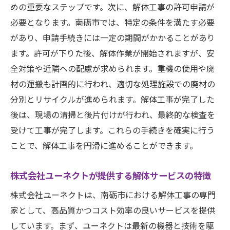
めの重要なステップです。次に、解体工事の許可申請が
ニック
必要となります。南砺市では、特定の条件を満たす必要
解体費用を下げるための南砺市の具体的な事例
があり、申請手続きには一定の期間がかかることがあり
紹介
ます。許可が下りた後、解体作業が開始されますが、安
小規模住宅の解体で費用を抑えた事例
全対策や近隣への配慮が求められます。重機の使用や廃
企業のオフィスビル解体で成功した費用削
材の運搬も計画的に行われ、適切な処理施設での廃材の
減の手法
分別とリサイクルが進められます。解体工事が完了した
後は、現場の清掃と後片付けが行われ、最終的な検査を
地域の古民家解体でのコストダウン事例
受けて工事が完了します。これらの手続きを確実に行う
南砺市の公共施設解体での費用削減成功例
ことで、解体工事を円滑に進めることができます。
住宅街での解体工事でのトラブル回避事例
解体後の土地活用計画で費用を抑えた事例
株式会社ユーネクトが提供する解体サービスの特徴
南砺市で解体費用を最小限に抑えるための成功
株式会社ユーネクトは、南砺市における解体工事の専門
事例
家として、高品質かつコスト効率の良いサービスを提供
地元業者との連携で成功した費用削減例
しています。まず、ユーネクトは最新の機器と技術を駆