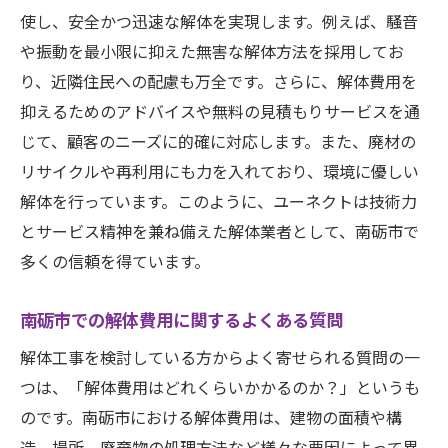
リサイクル業者との協力で実現したコスト
使し、安全かつ迅速な解体を実現します。例えば、騒音
ダウン
や振動を最小限に抑えた無害な解体方法を採用してお
住民との協力でスムーズに進んだ解体工事
り、近隣住民への配慮も万全です。さらに、解体費用を
事例
抑えるためのアドバイスや無料の見積もりサービスを通
補助金を活用して費用を抑えた成功事例
じて、顧客のニーズに的確に対応します。また、廃材の
リサイクルや再利用にも力を入れており、環境に優しい
短期間での効率的な解体工事の成功例
解体を行っています。このように、ユーネクトは技術力
環境に配慮した解体で費用を削減した事例
とサービス精神を兼ね備えた解体業者として、南砺市で
多くの信頼を得ています。
南砺市での解体費用に関するよくある質問
解体工事を検討している方からよく寄せられる質問の一
つは、「解体費用はどれくらいかかるのか？」というも
のです。南砺市における解体費用は、建物の面積や構
造、場所、廃棄物の処理方法など様々な要因によって異