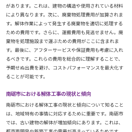
廃材のリサイクルと再利用によるコストダ
があります。これは、建物の構造や使用されている材料
ウン
により異なります。次に、廃棄物処理費用が加算されま
す。解体作業によって発生する廃棄物を適切に処理する
解体前の事前調査とその重要性
ための費用です。さらに、運搬費用も見逃せません。廃
南砺市ならではの助成金や補助金制度の活
棄物を処理施設まで運ぶための費用がここに含まれま
用
す。最後に、アフターサービスや保証費用も考慮に入れ
複数業者からの見積もり取りによる費用比
るべきです。これらの費用を総合的に理解することで、
較
予期せぬ出費を避け、コストパフォーマンスを最大化す
面積別に見る南砺市の解体費用の見積もり例
ることが可能です。
小規模住宅（50㎡以下）の解体費用例
中規模住宅（50㎡〜100㎡）の解体費用例
南砺市における解体工事の現状と傾向
大規模住宅（100㎡以上）の解体費用例
南砺市における解体工事の現状と傾向について知ること
商業施設の解体費用例
は、地域特有の事情に対応するために重要です。南砺市
特殊構造物（鉄筋コンクリート造等）の解
では、古い建物の解体が増加傾向にあります。これは、
体費用例
都市再開発や新築工事の需要が高まっているためです。