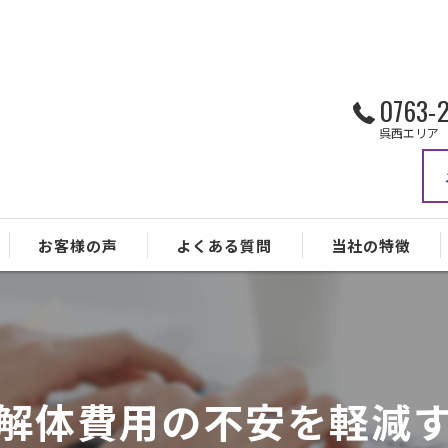
0763-
呉西エリア 
お客様の声
よくある質問
当社の特徴
戸建て
空き家
解体費用の不安を軽減
安い