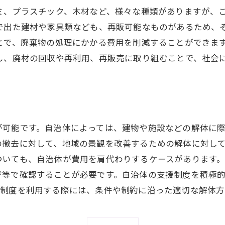
ミ、プラスチック、木材など、様々な種類がありますが、
★見積無料★
場で出た建材や家具類なども、再販可能なものがあるため、
株式会社ユーネクト
とで、廃棄物の処理にかかる費用を削減することができま
し、廃材の回収や再利用、再販売に取り組むことで、社会
お問い合わせはこちら
が可能です。自治体によっては、建物や施設などの解体に
の撤去に対して、地域の景観を改善するための解体に対し
ついても、自治体が費用を肩代わりするケースがあります
ジ等で確認することが必要です。自治体の支援制度を積極
、制度を利用する際には、条件や制約に沿った適切な解体方