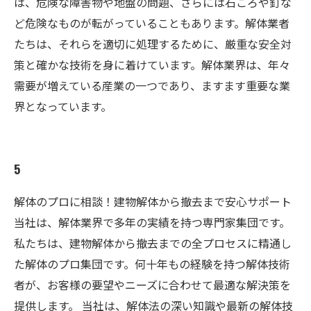
は、危険な障害物や地盤の問題、さらには石ころや釘な
ど危険なものが転がっていることもあります。解体業者
★見積無料★
たちは、それらを適切に処理するために、厳重な安全対
株式会社ユーネクト
策と確かな技術を身に着けています。解体業界は、年々
お問い合わせはこちら
需要が増えている産業の一つであり、ますます重要な業
界となっています。
5
解体のプロに相談！建物解体から撤去まで安心サポート
当社は、解体業界で多年の実績を持つ専門家集団です。
私たちは、建物解体から撤去までの全プロセスに精通し
た解体のプロ集団です。何十年もの経験を持つ解体技術
者が、お客様の要望やニーズに合わせて最適な解決策を
提供します。 当社は、解体法の深い知識や最新の解体技