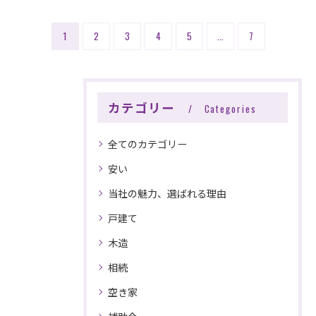
1
2
3
4
5
...
7
カテゴリー
Categories
全てのカテゴリー
安い
当社の魅力、選ばれる理由
★見積無料★
戸建て
株式会社ユーネクト
木造
お問い合わせはこちら
相続
空き家